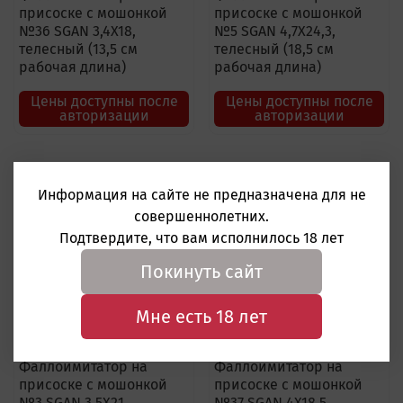
присоске с мошонкой
присоске с мошонкой
№36 SGAN 3,4X18,
№5 SGAN 4,7X24,3,
телесный (13,5 см
телесный (18,5 см
рабочая длина)
рабочая длина)
Цены доступны после
Цены доступны после
авторизации
авторизации
Информация на сайте не предназначена для не
совершеннолетних.
Подтвердите, что вам исполнилось 18 лет
Покинуть сайт
Мне есть 18 лет
Фаллоимитатор на
Фаллоимитатор на
присоске с мошонкой
присоске с мошонкой
№3 SGAN 3,5X21,
№37 SGAN 4X18,5,