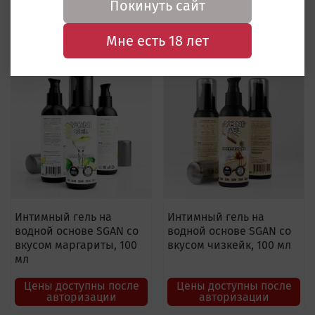
Покинуть сайт
Цены доступны после
Цены доступны после
авторизации
авторизации
Мне есть 18 лет
Интимный гель на
Интимный гель на
водной основе SGAN со
водной основе SGAN со
вкусом маргариты, 100
вкусом чизкейк, 100 мл
мл
Цены доступны после
Цены доступны после
авторизации
авторизации