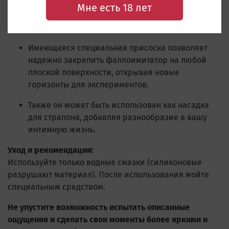
Мне есть 18 лет
приближенных к реальным.
Способы использования:
Имеющаяся специальная присоска позволяет
надежно закрепить фаллоимитатор на любой
плоской поверхности, открывая новые
горизонты для экспериментов.
Также он может быть использован как насадка
для страпона, добавляя разнообразие в вашу
интимную жизнь.
Уход и рекомендации:
Используйте только водные смазки (силиконовые
разрушают материал). После использования мойте
специальным средством.
Не упустите возможность испытать описанные
ощущения и сделать свои моменты более яркими и