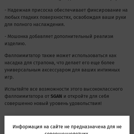
- Надежная присоска обеспечивает фиксирование на
любых гладких поверхностях, освобождая ваши руки
для полного наслаждения.
- Мошонка добавляет дополнительный реализм
изделию.
Фаллоимитатор также может использоваться как
насадка для страпона, что делает его еще более
универсальным аксессуаром для ваших интимных
игр.
Испытайте все возможности этого высококлассного
фаллоимитатора от
SGAN
и откройте для себя
совершенно новый уровень удовольствия!
Характеристики
Информация на сайте не предназначена для не
совершеннолетних.