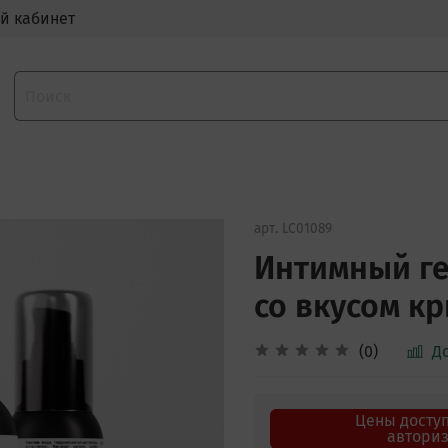
й кабинет
арт.
LC01089
Интимный ге
со вкусом к
(0)
Д
Цены досту
автори