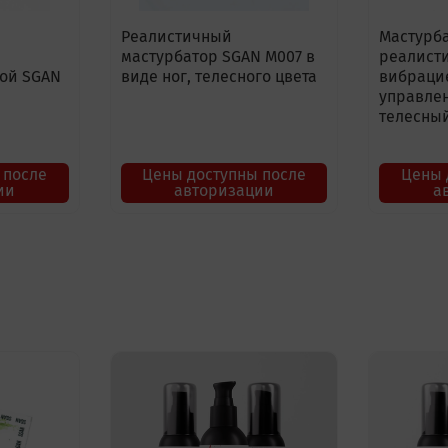
Реалистичный
Мастурб
мастурбатор SGAN M007 в
реалист
вой SGAN
виде ног, телесного цвета
вибраци
управле
телесны
 после
Цены доступны после
Цены 
ии
авторизации
а