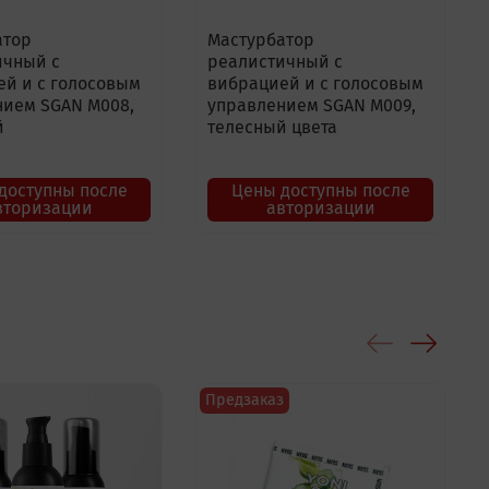
атор
Мастурбатор
ичный с
реалистичный с
ей и с голосовым
вибрацией и с голосовым
нием SGAN M008,
управлением SGAN M009,
й
телесный цвета
доступны после
Цены доступны после
вторизации
авторизации
Предзаказ