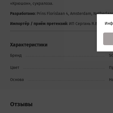
«Крюшон», сукралоза.
Разработано:
Prins Florislaan 4, Amsterdam, Netherlan
Инф
Импортёр / приём претензий:
ИП Сергань Я.В., Росси
Характеристики
Бренд
S
Цвет
П
Основа
Н
Отзывы