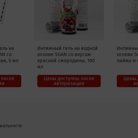
ель на
Интимный гель на водной
Интимный
AN со
основе SGAN со вкусом
основе S
ви, 5 мл
красной смородины, 100
лайма и 
мл
 после
Цены доступны после
Цены 
ии
авторизации
а
иальности