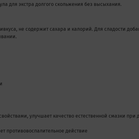
ула для экстра долгого скольжения без высыхания.
ривкуса, не содержит сахара и калорий. Для сладости доб
ывании.
и
войствами, улучшает качество естественной смазки при
ет противовоспалительное действие