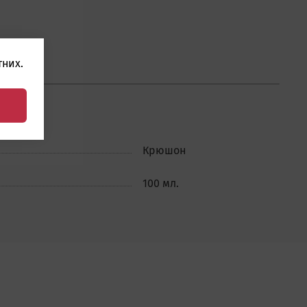
них.
Крюшон
100 мл.