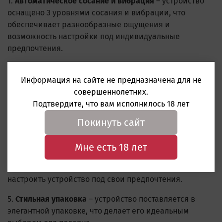
1.
Автоматическое сосание и вибрация
– устройство
оснащено 3 уровнями сосания и вибрации, что
обеспечивает разнообразные ощущения и
возможность настройки под индивидуальные
предпочтения.
2.
Эргономичный дизайн
– рабочая длина 15 см и
Информация на сайте не предназначена для не
диаметр 8 см создают удобные условия для
совершеннолетних.
использования и комфортное прилегание к телу.
Подтвердите, что вам исполнилось 18 лет
3.
Зарядка через USB-C
– быстрая и удобная зарядка
Покинуть сайт
через популярный кабель типа C позволяет
использовать устройство без длительного ожидания.
Мне есть 18 лет
4.
Простота в использовании
– понятное руководство
пользователя позволяет легко освоить управление и
настроить устройство под свои предпочтения.
5.
Стильная упаковка
– устройство поставляется в
элегантной упаковке, что делает его идеальным