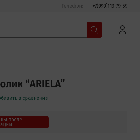
Телефон:
+7(999)113-79-59
олик “ARIELA”
обавить в сравнение
пны после
зации