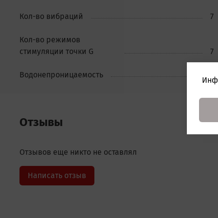
Кол-во вибраций
7
Кол-во режимов
стимуляции точки G
7
Водонепроницаемость
Ес
Инф
Отзывы
Отзывов еще никто не оставлял
Написать отзыв