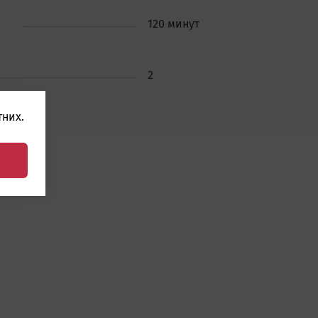
120 минут
2
них.