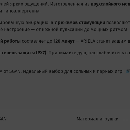
елей ярких ощущений. Изготовленная из
двухслойного ме
и гипоаллергенна.
сированную вибрацию, а
7 режимов стимуляции
позволяют
ё настроение — от нежной пульсации до мощных ритмов!
й работы
составляет до
120 минут
— ARIELA станет вашим 
тепень защиты IPX7)
. Принимайте душ, расслабляйтесь в 
A от SGAN. Идеальный выбор для сольных и парных игр! 
GAN
Материал игрушки