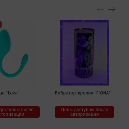
з
о “Lova”
Вибратор-кролик "FIONA"
доступны после
Цены доступны после
вторизации
авторизации