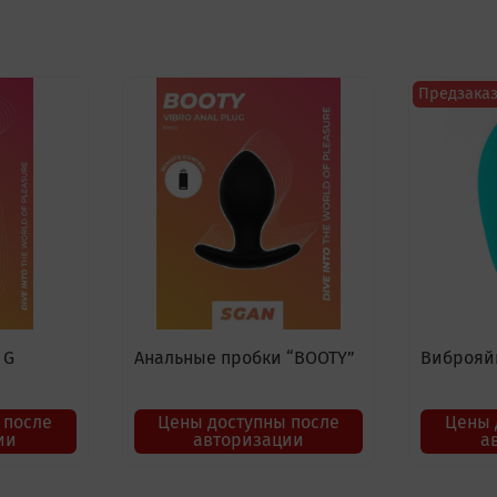
Предзака
 G
Анальные пробки “BOOTY”
Виброяйц
 после
Цены доступны после
Цены 
ии
авторизации
а