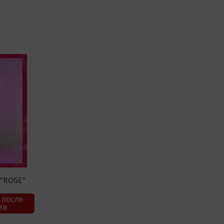
"ROSE"
 после
ии